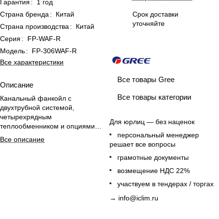
Гарантия
:
1 год
Страна бренда
:
Китай
Срок доставки
уточняйте
Страна производства
:
Китай
Серия
:
FP-WAF-R
Модель
:
FP-306WAF-R
Все характеристики
Все товары Gree
Описание
Все товары категории
Канальный фанкойл с
двухтрубной системой,
четырехрядным
Для юрлиц — без наценок
теплообменником и опциями
персональный менеджер
управления для эффективного
Все описание
решает все вопросы
климат-контроля больших
помещений.
грамотные документы
возмещение НДС 22%
участвуем в тендерах / торгах
→
info@iclim.ru