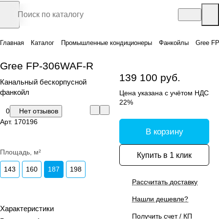
Главная
Каталог
Промышленные кондиционеры
Фанкойлы
Gree F
Gree FP-306WAF-R
139 100 руб.
Канальный бескорпусной
фанкойл
Цена указана с учётом НДС
22%
0
Нет отзывов
Арт.
170196
В корзину
Площадь, м²
Купить в 1 клик
143
160
187
198
Рассчитать доставку
Нашли дешевле?
Характеристики
Получить счет / КП