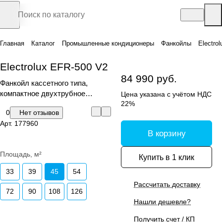
Главная
Каталог
Промышленные кондиционеры
Фанкойлы
Electro
Electrolux EFR-500 V2
84 990 руб.
Фанкойл кассетного типа,
компактное двухтрубное
Цена указана с учётом НДС
исполнение, серия
22%
0
Нет отзывов
CARRYROUND V2
Арт.
177960
В корзину
Площадь, м²
Купить в 1 клик
33
39
45
54
Рассчитать доставку
72
90
108
126
Нашли дешевле?
Получить счет / КП