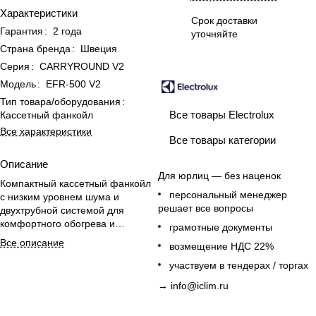
Характеристики
Срок доставки
Гарантия
:
2 года
уточняйте
Страна бренда
:
Швеция
Серия
:
CARRYROUND V2
Модель
:
EFR-500 V2
Тип товара/оборудования
:
Все товары Electrolux
Кассетный фанкойл
Все характеристики
Все товары категории
Описание
Для юрлиц — без наценок
Компактный кассетный фанкойл
персональный менеджер
с низким уровнем шума и
решает все вопросы
двухтрубной системой для
комфортного обогрева и
грамотные документы
охлаждения помещений до 45
Все описание
возмещение НДС 22%
м².
участвуем в тендерах / торгах
→
info@iclim.ru