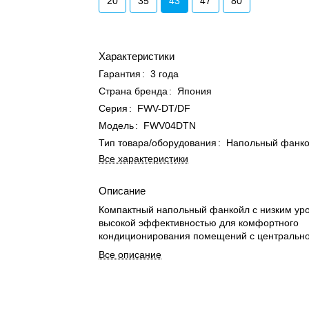
20
35
43
47
80
Характеристики
Гарантия
:
3 года
Страна бренда
:
Япония
Серия
:
FWV-DT/DF
Модель
:
FWV04DTN
Тип товара/оборудования
:
Напольный фанк
Все характеристики
Описание
Компактный напольный фанкойл с низким ур
высокой эффективностью для комфортного
кондиционирования помещений с центрально
Все описание