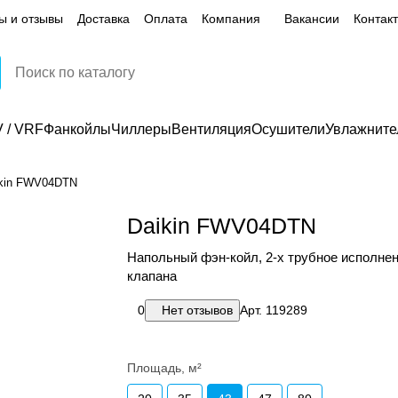
ы и отзывы
Доставка
Оплата
Компания
Вакансии
Контак
 / VRF
Фанкойлы
Чиллеры
Вентиляция
Осушители
Увлажните
kin FWV04DTN
Daikin FWV04DTN
Напольный фэн-койл, 2-х трубное исполнен
клапана
0
Нет отзывов
Арт.
119289
Площадь, м²