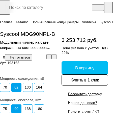
Главная
Каталог
Промышленные кондиционеры
Чиллеры
Syscool
Syscool MDG90NRL-B
3 253 712 руб.
Модульный чиллер на базе
спиральных компрессоров
Цена указана с учётом НДС
постоянной
22%
0
Нет отзывов
производительности
Арт.
193165
В корзину
Мощность охлаждения, кВт
Купить в 1 клик
70
82
130
164
Рассчитать доставку
Мощность обогрева, кВт
Нашли дешевле?
75
90
138
180
Получить счет / КП