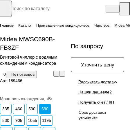
Главная
Каталог
Промышленные кондиционеры
Чиллеры
Midea M
Midea MWSC690B-
По запросу
FB3ZF
Винтовой чиллер с водяным
охлаждением конденсатора
Уточнить цену
0
Нет отзывов
Арт.
189466
Рассчитать доставку
Нашли дешевле?
Мощность охлаждения, кВт
Получить счет / КП
335
460
530
690
Срок доставки
уточняйте
830
905
1055
1195