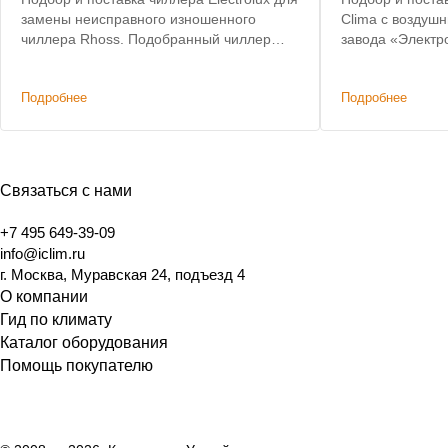
замены неисправного изношенного
Clima с воздуш
чиллера Rhoss. Подобранный чиллер
завода «Электр
позволил сохранить действующую
критерии: невы
систему коммуникаций и фанкойлов без
складе, коротки
Подробнее
Подробнее
изменений.
Связаться с нами
+7 495 649-39-09
info@iclim.ru
г. Москва, Муравская 24, подъезд 4
О компании
Гид по климату
Каталог оборудования
Помощь покупателю