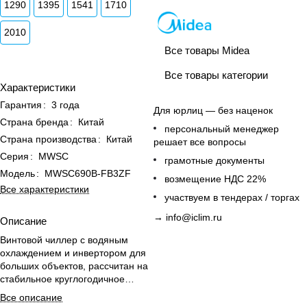
1290
1395
1541
1710
2010
Все товары Midea
Все товары категории
Характеристики
Гарантия
:
3 года
Для юрлиц — без наценок
Страна бренда
:
Китай
персональный менеджер
Страна производства
:
Китай
решает все вопросы
Серия
:
MWSC
грамотные документы
Модель
:
MWSC690B-FB3ZF
возмещение НДС 22%
Все характеристики
участвуем в тендерах / торгах
→
info@iclim.ru
Описание
Винтовой чиллер с водяным
охлаждением и инвертором для
больших объектов, рассчитан на
стабильное круглогодичное
охлаждение.
Все описание