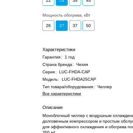
22
25
35
45
Мощность обогрева, кВт
26
27
37
50
Характеристики
Гарантия
:
1 год
Страна бренда
:
Чехия
Серия
:
LUC-FHDA-CAP
Модель
:
LUC-FHDA25СAP
Тип товара/оборудования
:
Чиллер
Все характеристики
Описание
Моноблочный чиллер с воздушным охлажден
долговечным компрессором и простым обсл
для эффективного охлаждения и обогрева п
250 м².