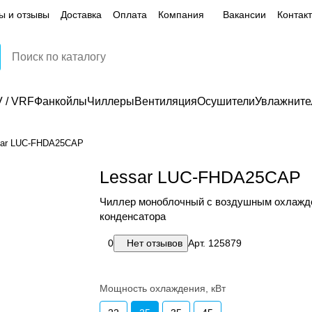
ы и отзывы
Доставка
Оплата
Компания
Вакансии
Контак
 / VRF
Фанкойлы
Чиллеры
Вентиляция
Осушители
Увлажните
sar LUC-FHDA25СAP
Lessar LUC-FHDA25СAP
Чиллер моноблочный с воздушным охлажд
конденсатора
0
Нет отзывов
Арт.
125879
Мощность охлаждения, кВт