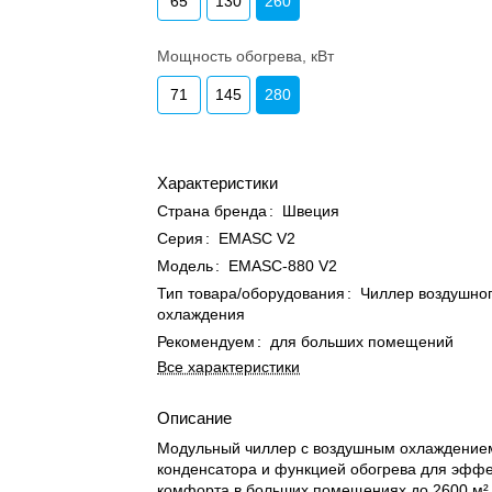
65
130
260
Мощность обогрева, кВт
71
145
280
Характеристики
Страна бренда
:
Швеция
Серия
:
EMASC V2
Модель
:
EMASC-880 V2
Тип товара/оборудования
:
Чиллер воздушно
охлаждения
Рекомендуем
:
для больших помещений
Все характеристики
Описание
Модульный чиллер с воздушным охлаждение
конденсатора и функцией обогрева для эффе
комфорта в больших помещениях до 2600 м²