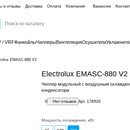
ы и отзывы
Доставка
Оплата
Компания
Вакансии
Контак
 / VRF
Фанкойлы
Чиллеры
Вентиляция
Осушители
Увлажните
trolux EMASC-880 V2
Electrolux EMASC-880 V2
Чиллер модульный с воздушным охлажде
конденсатора
0
Нет отзывов
Арт.
178926
Мощность охлаждения, кВт