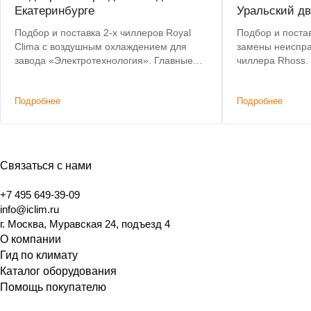
Екатеринбурге
Уральский дв
Подбор и поставка 2-х чиллеров Royal
Подбор и постав
Clima с воздушным охлаждением для
замены неиспра
завода «Электротехнология». Главные
чиллера Rhoss.
критерии: невысокая цена, наличие на
позволил сохра
складе, короткий срок доставки.
систему коммун
Подробнее
Подробнее
изменений.
Связаться с нами
+7 495 649-39-09
info@iclim.ru
г. Москва, Муравская 24, подъезд 4
О компании
Гид по климату
Каталог оборудования
Помощь покупателю