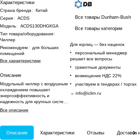
Характеристики
Страна бренда
:
Китай
Все товары Dunham-Bush
Серия
:
ACDS
Модель
:
ACDS130DHGKGA
Все товары категории
Тип товара/оборудования
:
Чиллер
Для юрлиц — без наценок
Рекомендуем
:
для больших
персональный менеджер
помещений
решает все вопросы
Все характеристики
грамотные документы
Описание
возмещение НДС 22%
Модульный чиллер с воздушным
участвуем в тендерах / торгах
охлаждением повышает
→
info@iclim.ru
энергоэффективность и
надежность для крупных систем
охлаждения помещений до 1400
Все описание
м².
Описание
Характеристики
Отзывы
Доставка 