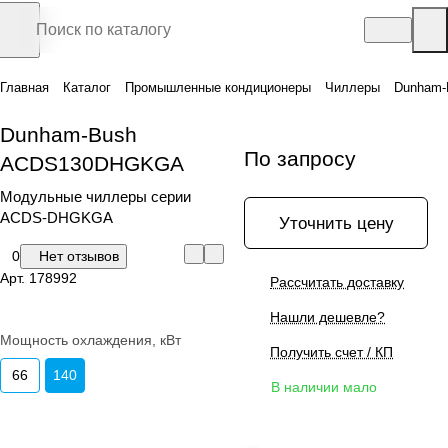
Главная
Каталог
Промышленные кондиционеры
Чиллеры
Dunham
Dunham-Bush
По запросу
ACDS130DHGKGA
Модульные чиллеры серии
ACDS-DHGKGA
Уточнить цену
0
Нет отзывов
Арт.
178992
Рассчитать доставку
Нашли дешевле?
Мощность охлаждения, кВт
Получить счет / КП
66
140
В наличии мало