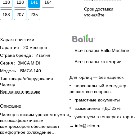
118
128
141
164
Срок доставки
183
207
235
уточняйте
Характеристики
Гарантия
:
20 месяцев
Все товары Ballu Machine
Страна бренда
:
Италия
Все товары категории
Серия
:
BMCA MIDI
Модель
:
BMCA 140
Для юрлиц — без наценок
Тип товара/оборудования
:
Чиллер
персональный менеджер
Все характеристики
решает все вопросы
грамотные документы
Описание
возмещение НДС 22%
Чиллер с низким уровнем шума и
участвуем в тендерах / торгах
высокоэффективным
→
info@iclim.ru
компрессором обеспечивает
комфортное охлаждение
больших площадей с