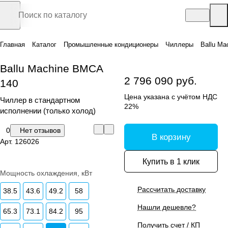
Главная
Каталог
Промышленные кондиционеры
Чиллеры
Ballu Ma
Ballu Machine BMCA
2 796 090 руб.
140
Цена указана с учётом НДС
Чиллер в стандартном
22%
исполнении (только холод)
0
Нет отзывов
В корзину
Арт.
126026
Купить в 1 клик
Мощность охлаждения, кВт
Рассчитать доставку
38.5
43.6
49.2
58
Нашли дешевле?
65.3
73.1
84.2
95
Получить счет / КП