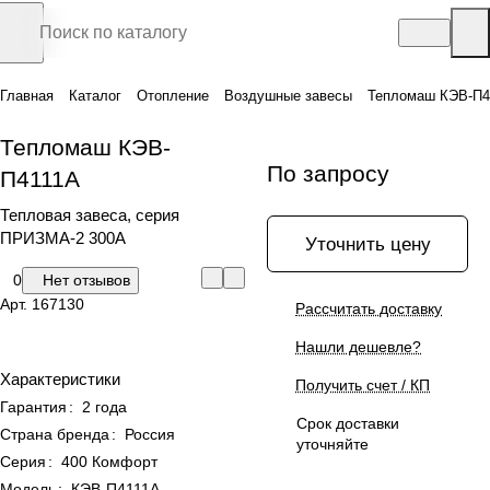
Главная
Каталог
Отопление
Воздушные завесы
Тепломаш КЭВ-П4
Тепломаш КЭВ-
По запросу
П4111А
Тепловая завеса, серия
ПРИЗМА-2 300A
Уточнить цену
0
Нет отзывов
Арт.
167130
Рассчитать доставку
Нашли дешевле?
Характеристики
Получить счет / КП
Гарантия
:
2 года
Срок доставки
Страна бренда
:
Россия
уточняйте
Серия
:
400 Комфорт
Модель
:
КЭВ-П4111А