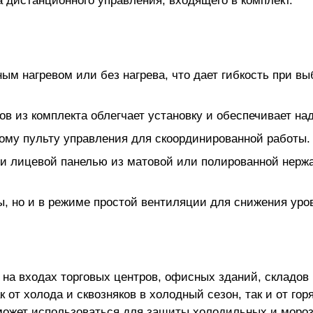
дистанционного управления, входящего в комплект.
м нагревом или без нагрева, что дает гибкость при вы
в из комплекта облегчает установку и обеспечивает на
ному пульту управления для скоординированной работы.
) и лицевой панелью из матовой или полированной нер
, но и в режиме простой вентиляции для снижения уров
на входах торговых центров, офисных зданий, складо
от холода и сквозняков в холодный сезон, так и от гор
 может использоваться для защиты холодильных и моро