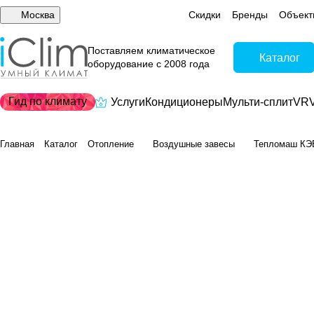
Москва
Скидки
Бренды
Объект
Поставляем климатическое
Каталог
оборудование с 2008 года
Гид по климату
Услуги
Кондиционеры
Мульти-сплит
VRV
Главная
Каталог
Отопление
Воздушные завесы
Тепломаш КЭ