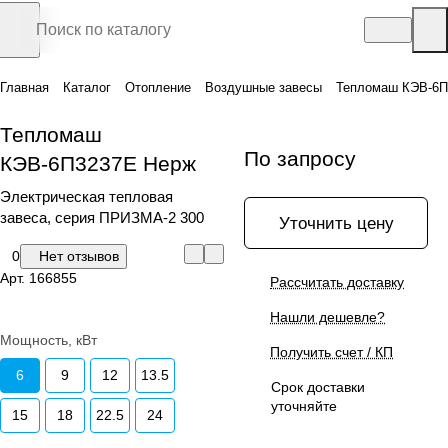
Главная
Каталог
Отопление
Воздушные завесы
Тепломаш КЭВ-6П
Тепломаш
По запросу
КЭВ-6П3237Е Нерж
Электрическая тепловая
завеса, серия ПРИЗМА-2 300
Уточнить цену
0
Нет отзывов
Арт.
166855
Рассчитать доставку
Нашли дешевле?
Мощность, кВт
Получить счет / КП
6
9
12
13.5
Срок доставки
уточняйте
15
18
22.5
24