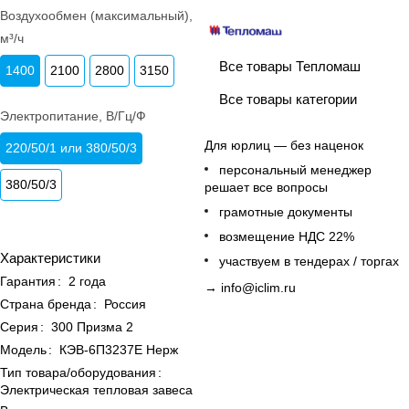
Воздухообмен (максимальный),
м³/ч
Все товары Тепломаш
1400
2100
2800
3150
Все товары категории
Электропитание, В/Гц/Ф
Для юрлиц — без наценок
220/50/1 или 380/50/3
персональный менеджер
380/50/3
решает все вопросы
грамотные документы
возмещение НДС 22%
Характеристики
участвуем в тендерах / торгах
Гарантия
:
2 года
→
info@iclim.ru
Страна бренда
:
Россия
Серия
:
300 Призма 2
Модель
:
КЭВ-6П3237Е Нерж
Тип товара/оборудования
:
Электрическая тепловая завеса