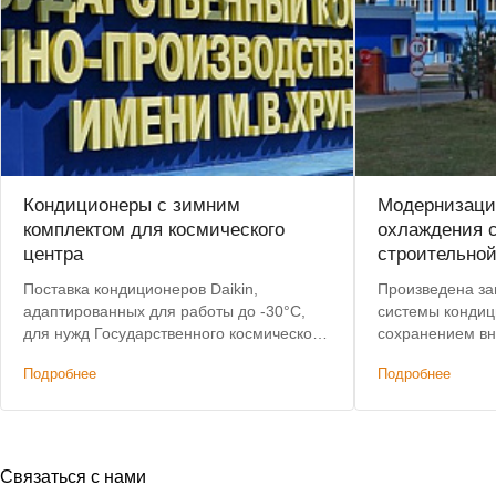
Кондиционеры с зимним
Модернизаци
комплектом для космического
охлаждения 
центра
строительно
Поставка кондиционеров Daikin,
Произведена за
адаптированных для работы до -30°C,
системы кондиц
для нужд Государственного космического
сохранением вн
научно-производственного центра имени
сократить затр
Подробнее
Подробнее
М.В.Хруничева
дополнительная
блоки.
Связаться с нами