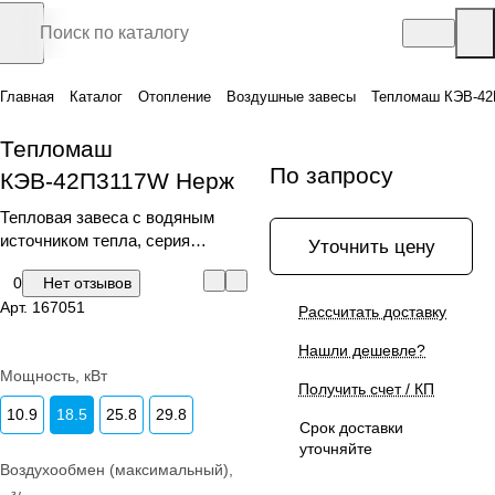
Главная
Каталог
Отопление
Воздушные завесы
Тепломаш КЭВ-42
Тепломаш
По запросу
КЭВ-42П3117W Нерж
Тепловая завеса с водяным
источником тепла, серия
Уточнить цену
ПРИЗМА-2 300
0
Нет отзывов
Арт.
167051
Рассчитать доставку
Нашли дешевле?
Мощность, кВт
Получить счет / КП
10.9
18.5
25.8
29.8
Срок доставки
уточняйте
Воздухообмен (максимальный),