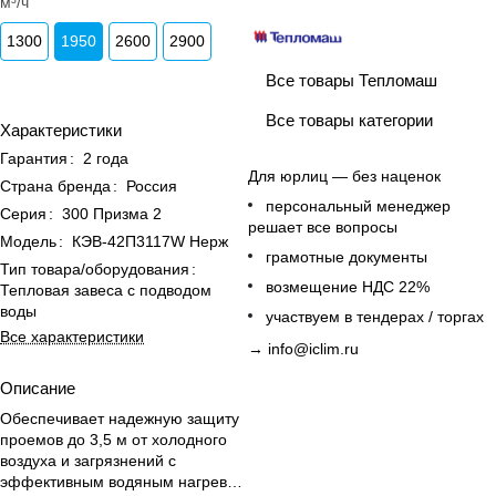
м³/ч
1300
1950
2600
2900
Все товары Тепломаш
Все товары категории
Характеристики
Гарантия
:
2 года
Для юрлиц — без наценок
Страна бренда
:
Россия
персональный менеджер
Серия
:
300 Призма 2
решает все вопросы
Модель
:
КЭВ-42П3117W Нерж
грамотные документы
Тип товара/оборудования
:
возмещение НДС 22%
Тепловая завеса с подводом
воды
участвуем в тендерах / торгах
Все характеристики
→
info@iclim.ru
Описание
Обеспечивает надежную защиту
проемов до 3,5 м от холодного
воздуха и загрязнений с
эффективным водяным нагревом