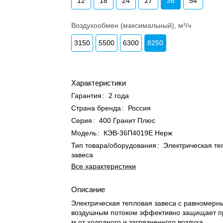
12
18
24
27
36
54
Воздухообмен (максимальный), м³/ч
3150
5500
6300
8250
Характеристики
Гарантия
:
2 года
Страна бренда
:
Россия
Серия
:
400 Гранит Плюс
Модель
:
КЭВ-36П4019Е Нерж
Тип товара/оборудования
:
Электрическая те
завеса
Все характеристики
Описание
Электрическая тепловая завеса с равномерн
воздушным потоком эффективно защищает п
м от холодного и загрязненного воздуха.