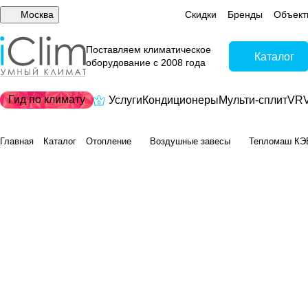
Москва
Скидки
Бренды
Объект
Поставляем климатическое
Каталог
оборудование с 2008 года
Гид по климату
Услуги
Кондиционеры
Мульти-сплит
VRV
Главная
Каталог
Отопление
Воздушные завесы
Тепломаш КЭ