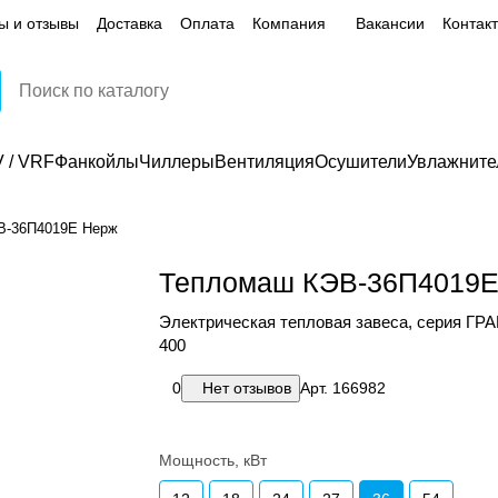
ы и отзывы
Доставка
Оплата
Компания
Вакансии
Контак
 / VRF
Фанкойлы
Чиллеры
Вентиляция
Осушители
Увлажните
В-36П4019Е Нерж
Тепломаш КЭВ-36П4019Е
Электрическая тепловая завеса, серия 
400
0
Нет отзывов
Арт.
166982
Мощность, кВт