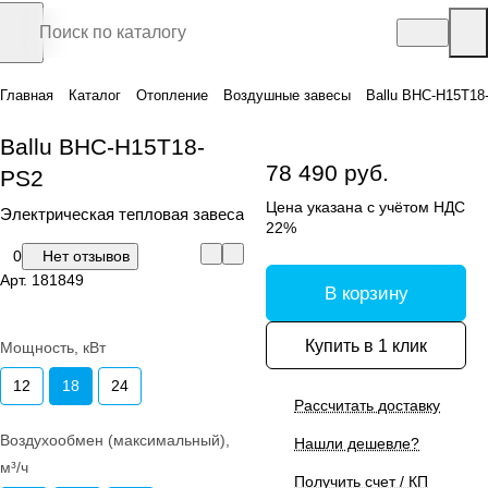
Главная
Каталог
Отопление
Воздушные завесы
Ballu BHC-H15T18
Ballu BHC-H15T18-
78 490 руб.
PS2
Цена указана с учётом НДС
Электрическая тепловая завеса
22%
0
Нет отзывов
Арт.
181849
В корзину
Купить в 1 клик
Мощность, кВт
12
18
24
Рассчитать доставку
Воздухообмен (максимальный),
Нашли дешевле?
м³/ч
Получить счет / КП