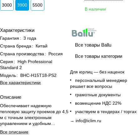
3000
3900
5500
В наличии
Характеристики
Гарантия
:
3 года
Все товары Ballu
Страна бренда
:
Китай
Страна производства
:
Россия
Все товары категории
Серия
:
High Professional
Standard 2
Для юрлиц — без наценок
Модель
:
BHC-H15T18-PS2
персональный менеджер
Все характеристики
решает все вопросы
грамотные документы
Описание
возмещение НДС 22%
Обеспечивает надежную
тепловую защиту проемов до 4,5
участвуем в тендерах / торгах
м с точным электронным
→
info@iclim.ru
управлением и удобным
интегрированием в системы
Все описание
диспетчеризации.