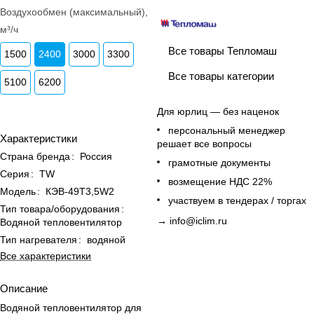
Воздухообмен (максимальный),
м³/ч
Все товары Тепломаш
1500
2400
3000
3300
Все товары категории
5100
6200
Для юрлиц — без наценок
персональный менеджер
Характеристики
решает все вопросы
Страна бренда
:
Россия
грамотные документы
Серия
:
ТW
возмещение НДС 22%
Модель
:
КЭВ-49Т3,5W2
участвуем в тендерах / торгах
Тип товара/оборудования
:
→
info@iclim.ru
Водяной тепловентилятор
Тип нагревателя
:
водяной
Все характеристики
Описание
Водяной тепловентилятор для