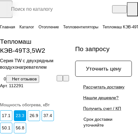
Главная
Каталог
Отопление
Тепловентиляторы
Тепломаш КЭВ-49
Тепломаш
По запросу
КЭВ-49Т3,5W2
Серия ТW с двухрядным
воздухонагревателем
Уточнить цену
0
Нет отзывов
Арт.
112291
Рассчитать доставку
Нашли дешевле?
Мощность обогрева, кВт
Получить счет / КП
17.1
23.3
26.9
37.4
Срок доставки
уточняйте
50.1
56.8