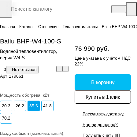
Главная
Каталог
Отопление
Тепловентиляторы
Ballu BHP-W4-100-
Ballu BHP-W4-100-S
76 990 руб.
Водяной тепловентилятор,
серия W4-S
Цена указана с учётом НДС
22%
0
Нет отзывов
Арт.
179861
В корзину
Мощность обогрева, кВт
Купить в 1 клик
20.3
26.2
35.6
41.8
Рассчитать доставку
70.2
Нашли дешевле?
Воздухообмен (максимальный),
Получить счет / КП