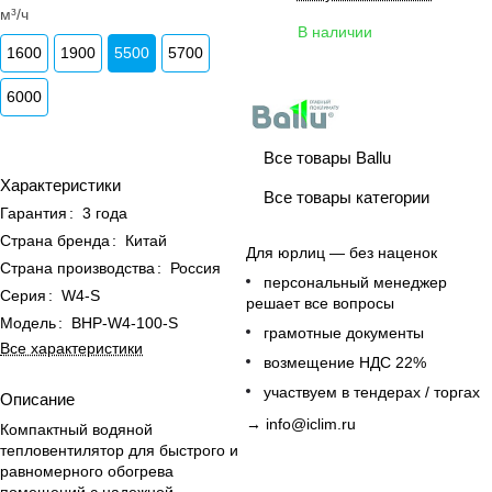
м³/ч
В наличии
1600
1900
5500
5700
6000
Все товары Ballu
Характеристики
Все товары категории
Гарантия
:
3 года
Страна бренда
:
Китай
Для юрлиц — без наценок
Страна производства
:
Россия
персональный менеджер
Серия
:
W4-S
решает все вопросы
Модель
:
BHP-W4-100-S
грамотные документы
Все характеристики
возмещение НДС 22%
участвуем в тендерах / торгах
Описание
→
info@iclim.ru
Компактный водяной
тепловентилятор для быстрого и
равномерного обогрева