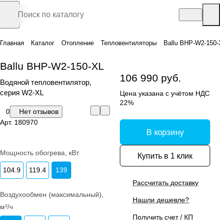
Главная
Каталог
Отопление
Тепловентиляторы
Ballu BHP-W2-150-
Ballu BHP-W2-150-XL
106 990 руб.
Водяной тепловентилятор,
серия W2-XL
Цена указана с учётом НДС
22%
0
Нет отзывов
Арт.
180970
В корзину
Мощность обогрева, кВт
Купить в 1 клик
104.9
119.4
139
Рассчитать доставку
Воздухообмен (максимальный),
Нашли дешевле?
м³/ч
Получить счет / КП