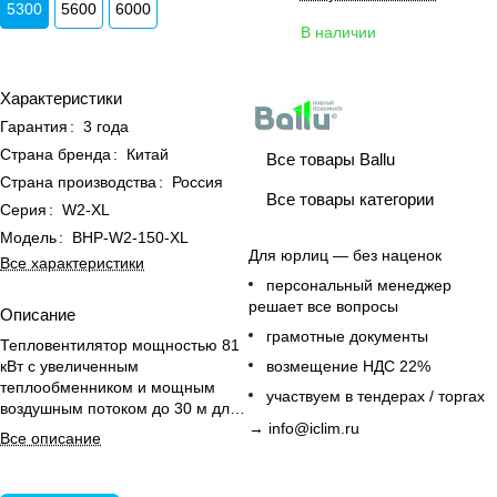
5300
5600
6000
В наличии
Характеристики
Гарантия
:
3 года
Страна бренда
:
Китай
Все товары Ballu
Страна производства
:
Россия
Все товары категории
Серия
:
W2-XL
Модель
:
BHP-W2-150-XL
Для юрлиц — без наценок
Все характеристики
персональный менеджер
решает все вопросы
Описание
грамотные документы
Тепловентилятор мощностью 81
кВт с увеличенным
возмещение НДС 22%
теплообменником и мощным
участвуем в тендерах / торгах
воздушным потоком до 30 м для
→
info@iclim.ru
отопления больших помещений.
Все описание