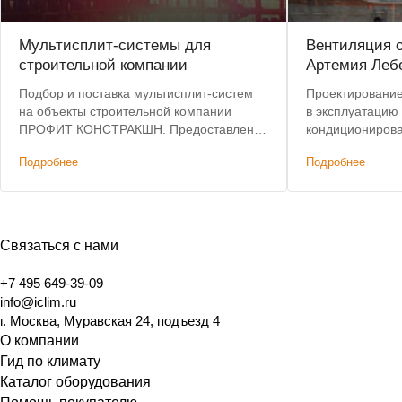
Мультисплит-системы для
Вентиляция 
строительной компании
Артемия Леб
Подбор и поставка мультисплит-систем
Проектирование,
на объекты строительной компании
в эксплуатацию
ПРОФИТ КОНСТРАКШН. Предоставлена
кондиционирова
инженерная поддержка и оптовые цены
центрального к
Подробнее
Подробнее
на оборудование.
ККБ
Связаться с нами
+7 495 649-39-09
info@iclim.ru
г. Москва, Муравская 24, подъезд 4
О компании
Гид по климату
Каталог оборудования