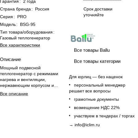
Гарантия
:
2 года
Страна бренда
:
Россия
Срок доставки
уточняйте
Серия
:
PRO
Модель
:
BSG-95
Тип товара/оборудования
:
Газовый теплогенератор
Все характеристики
Все товары Ballu
Описание
Все товары категории
Мощный подвесной
теплогенератор с режимами
Для юрлиц — без наценок
нагрева и вентиляции,
персональный менеджер
нержавеющим корпусом и
решает все вопросы
защитой IP65 для цехов, складов
Все описание
и сельхозпомещений.
грамотные документы
возмещение НДС 22%
участвуем в тендерах / торгах
→
info@iclim.ru