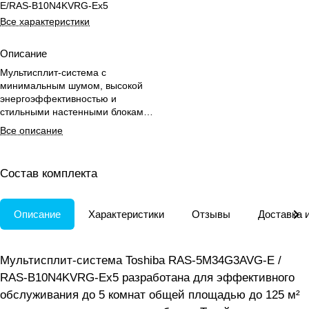
E/RAS-B10N4KVRG-Ex5
Все характеристики
Описание
Мультисплит-система с
минимальным шумом, высокой
энергоэффективностью и
стильными настенными блоками
для 5 комнат в офисе или доме.
Все описание
Состав комплекта
Описание
Характеристики
Отзывы
Доставка 
Мультисплит-система Toshiba RAS-5M34G3AVG-E /
RAS-B10N4KVRG-Ex5 разработана для эффективного
обслуживания до 5 комнат общей площадью до 125 м²