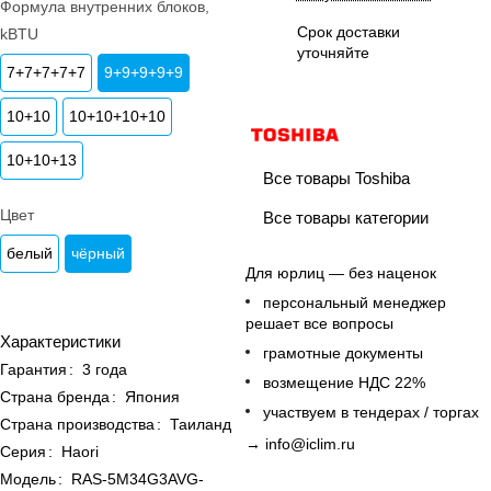
Формула внутренних блоков,
Срок доставки
kBTU
уточняйте
7+7+7+7+7
9+9+9+9+9
10+10
10+10+10+10
10+10+13
Все товары Toshiba
Цвет
Все товары категории
белый
чёрный
Для юрлиц — без наценок
персональный менеджер
решает все вопросы
Характеристики
грамотные документы
Гарантия
:
3 года
возмещение НДС 22%
Страна бренда
:
Япония
участвуем в тендерах / торгах
Страна производства
:
Таиланд
→
info@iclim.ru
Серия
:
Haori
Модель
:
RAS-5M34G3AVG-