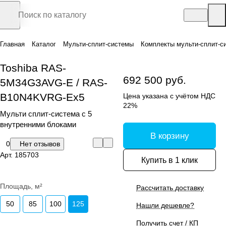
Главная
Каталог
Мульти-сплит-системы
Комплекты мульти-сплит-с
Toshiba RAS-
692 500 руб.
5M34G3AVG-E / RAS-
B10N4KVRG-Ex5
Цена указана с учётом НДС
22%
Мульти сплит-система с 5
внутренними блоками
В корзину
0
Нет отзывов
Арт.
185703
Купить в 1 клик
Площадь, м²
Рассчитать доставку
50
85
100
125
Нашли дешевле?
Получить счет / КП