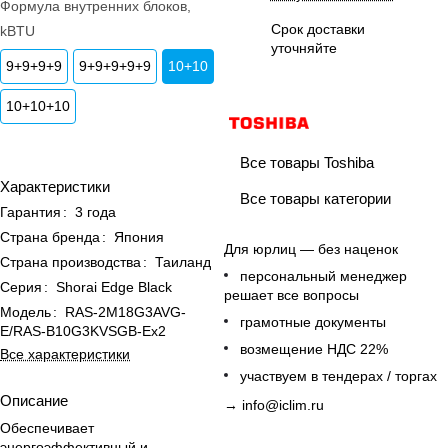
Формула внутренних блоков,
Срок доставки
kBTU
уточняйте
9+9+9+9
9+9+9+9+9
10+10
10+10+10
Все товары Toshiba
Характеристики
Все товары категории
Гарантия
:
3 года
Страна бренда
:
Япония
Для юрлиц — без наценок
Страна производства
:
Таиланд
персональный менеджер
Серия
:
Shorai Edge Black
решает все вопросы
Модель
:
RAS-2M18G3AVG-
грамотные документы
E/RAS-B10G3KVSGB-Ex2
возмещение НДС 22%
Все характеристики
участвуем в тендерах / торгах
Описание
→
info@iclim.ru
Обеспечивает
энергоэффективный и