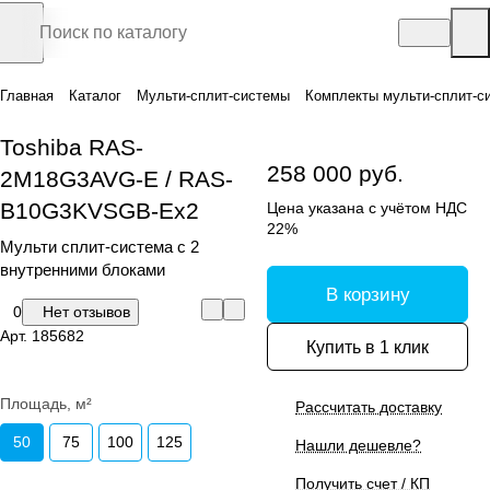
Главная
Каталог
Мульти-сплит-системы
Комплекты мульти-сплит-с
Toshiba RAS-
258 000 руб.
2M18G3AVG-E / RAS-
B10G3KVSGB-Ex2
Цена указана с учётом НДС
22%
Мульти сплит-система с 2
внутренними блоками
В корзину
0
Нет отзывов
Арт.
185682
Купить в 1 клик
Площадь, м²
Рассчитать доставку
50
75
100
125
Нашли дешевле?
Получить счет / КП