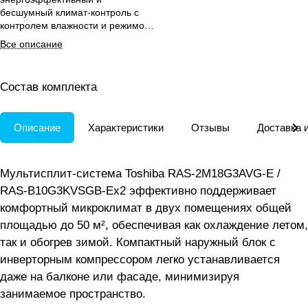
бесшумный климат-контроль с
контролем влажности и режимом
самоочистки для двух
Все описание
помещений до 50 м².
Состав комплекта
Описание
Характеристики
Отзывы
Доставка 
Мультисплит-система Toshiba RAS-2M18G3AVG-E /
RAS-B10G3KVSGB-Ex2 эффективно поддерживает
комфортный микроклимат в двух помещениях общей
площадью до 50 м², обеспечивая как охлаждение летом,
так и обогрев зимой. Компактный наружный блок с
инверторным компрессором легко устанавливается
даже на балконе или фасаде, минимизируя
занимаемое пространство.