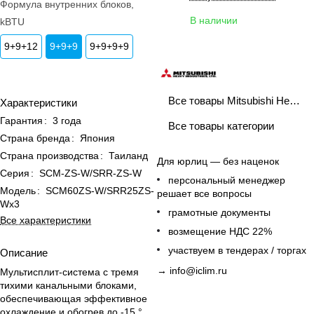
Формула внутренних блоков,
В наличии
kBTU
9+9+12
9+9+9
9+9+9+9
Все товары Mitsubishi Heavy Industries
Характеристики
Гарантия
:
3 года
Все товары категории
Страна бренда
:
Япония
Страна производства
:
Таиланд
Для юрлиц — без наценок
Серия
:
SCM-ZS-W/SRR-ZS-W
персональный менеджер
Модель
:
SCM60ZS-W/SRR25ZS-
решает все вопросы
Wx3
грамотные документы
Все характеристики
возмещение НДС 22%
участвуем в тендерах / торгах
Описание
→
info@iclim.ru
Мультисплит-система с тремя
тихими канальными блоками,
обеспечивающая эффективное
охлаждение и обогрев до -15 °C