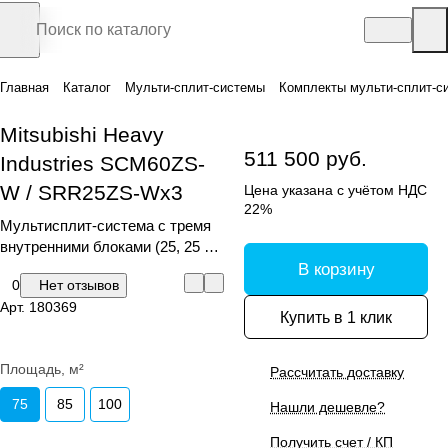
Главная
Каталог
Мульти-сплит-системы
Комплекты мульти-сплит-с
Mitsubishi Heavy
511 500 руб.
Industries SCM60ZS-
W / SRR25ZS-Wx3
Цена указана с учётом НДС
22%
Мультисплит-система с тремя
внутренними блоками (25, 25 и
25 кв.м)
В корзину
0
Нет отзывов
Арт.
180369
Купить в 1 клик
Площадь, м²
Рассчитать доставку
75
85
100
Нашли дешевле?
Получить счет / КП