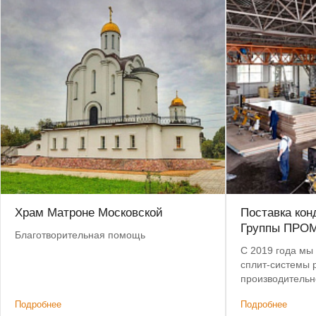
Храм Матроне Московской
Поставка кон
Группы ПРО
Благотворительная помощь
С 2019 года мы
сплит-системы 
производительн
крупнейших про
Подробнее
Подробнее
спецавтомобил