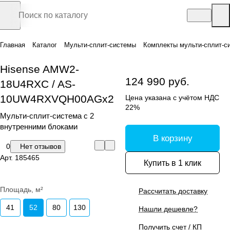
Главная
Каталог
Мульти-сплит-системы
Комплекты мульти-сплит-с
Hisense AMW2-
124 990 руб.
18U4RXC / AS-
10UW4RXVQH00AGx2
Цена указана с учётом НДС
22%
Мульти-сплит-система с 2
внутренними блоками
В корзину
0
Нет отзывов
Арт.
185465
Купить в 1 клик
Площадь, м²
Рассчитать доставку
41
52
80
130
Нашли дешевле?
Получить счет / КП