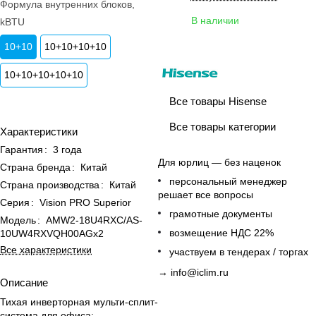
Формула внутренних блоков,
В наличии
kBTU
10+10
10+10+10+10
10+10+10+10+10
Все товары Hisense
Все товары категории
Характеристики
Гарантия
:
3 года
Для юрлиц — без наценок
Страна бренда
:
Китай
персональный менеджер
Страна производства
:
Китай
решает все вопросы
Серия
:
Vision PRO Superior
грамотные документы
Модель
:
AMW2-18U4RXC/AS-
возмещение НДС 22%
10UW4RXVQH00AGx2
Все характеристики
участвуем в тендерах / торгах
→
info@iclim.ru
Описание
Тихая инверторная мульти-сплит-
система для офиса: