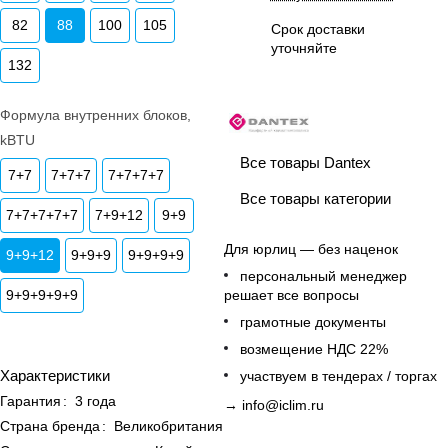
82
88
100
105
Срок доставки
уточняйте
132
Формула внутренних блоков,
kBTU
Все товары Dantex
7+7
7+7+7
7+7+7+7
Все товары категории
7+7+7+7+7
7+9+12
9+9
Для юрлиц — без наценок
9+9+12
9+9+9
9+9+9+9
персональный менеджер
9+9+9+9+9
решает все вопросы
грамотные документы
возмещение НДС 22%
Характеристики
участвуем в тендерах / торгах
Гарантия
:
3 года
→
info@iclim.ru
Страна бренда
:
Великобритания