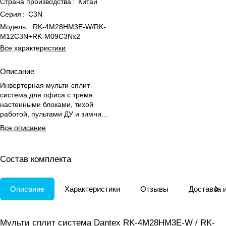
Страна производства
:
Китай
Серия
:
C3N
Модель
:
RK-4M28HM3E-W/RK-
M12C3N+RK-M09C3Nx2
Все характеристики
Описание
Инверторная мульти-сплит-
система для офиса с тремя
настенными блоками, тихой
работой, пультами ДУ и зимним
пуском для круглогодичного
Все описание
комфорта
Состав комплекта
Описание
Характеристики
Отзывы
Доставка 
Мульти сплит система Dantex RK-4M28HM3E-W / RK-