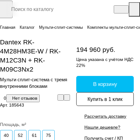
Главная
Каталог
Мульти-сплит-системы
Комплекты мульти-сплит-с
Dantex RK-
194 960 руб.
4M28HM3E-W / RK-
M12C3N + RK-
Цена указана с учётом НДС
22%
M09C3Nx2
Мульти сплит-система с тремя
В корзину
внутренними блоками
0
Нет отзывов
Купить в 1 клик
Арт.
185643
Рассчитать доставку
Площадь, м²
Нашли дешевле?
40
52
61
75
Получить счет / КП