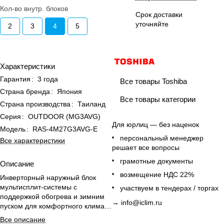
Кол-во внутр. блоков
Срок доставки
уточняйте
2
3
4
5
Характеристики
Гарантия
:
3 года
Все товары Toshiba
Страна бренда
:
Япония
Все товары категории
Страна производства
:
Таиланд
Серия
:
OUTDOOR (MG3AVG)
Для юрлиц — без наценок
Модель
:
RAS-4M27G3AVG-E
персональный менеджер
Все характеристики
решает все вопросы
грамотные документы
Описание
возмещение НДС 22%
Инверторный наружный блок
мультисплит-системы с
участвуем в тендерах / торгах
поддержкой обогрева и зимним
→
info@iclim.ru
пуском для комфортного климат-
контроля офиса до 80 м².
Все описание