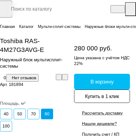
Главная
Каталог
Мульти-сплит-системы
Наружные блоки мульти-сп
Toshiba RAS-
280 000 руб.
4M27G3AVG-E
Цена указана с учётом НДС
Наружный блок мультисплит-
22%
системы
0
Нет отзывов
В корзину
Арт.
181894
Купить в 1 клик
Площадь, м²
Рассчитать доставку
40
50
70
80
Нашли дешевле?
100
Получить счет / КП