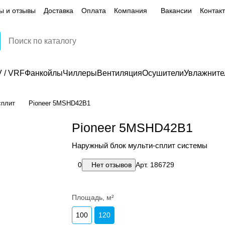
ы и отзывы
Доставка
Оплата
Компания
Вакансии
Контак
 / VRF
Фанкойлы
Чиллеры
Вентиляция
Осушители
Увлажните
сплит
Pioneer 5MSHD42B1
Pioneer 5MSHD42B1
Наружный блок мульти-сплит системы
0
Нет отзывов
Арт.
186729
Площадь, м²
100
120