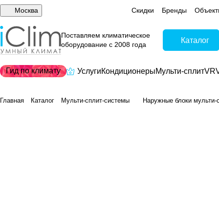
Москва
Скидки
Бренды
Объект
Поставляем климатическое
Каталог
оборудование с 2008 года
Гид по климату
Услуги
Кондиционеры
Мульти-сплит
VRV
Главная
Каталог
Мульти-сплит-системы
Наружные блоки мульти-