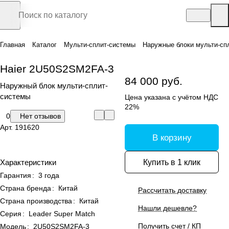
Главная
Каталог
Мульти-сплит-системы
Наружные блоки мульти-сп
Haier 2U50S2SM2FA-3
84 000 руб.
Наружный блок мульти-сплит-
системы
Цена указана с учётом НДС
22%
0
Нет отзывов
Арт.
191620
В корзину
Купить в 1 клик
Характеристики
Гарантия
:
3 года
Страна бренда
:
Китай
Рассчитать доставку
Страна производства
:
Китай
Нашли дешевле?
Серия
:
Leader Super Match
Получить счет / КП
Модель
:
2U50S2SM2FA-3