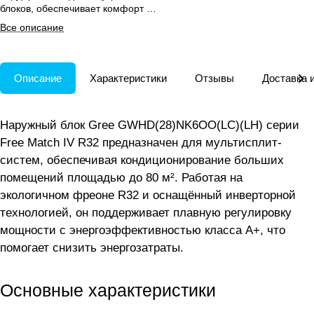
блоков, обеспечивает комфорт в
больших помещениях и зимний
Все описание
пуск.
Описание
Характеристики
Отзывы
Доставка 
Наружный блок Gree GWHD(28)NK6OO(LC)(LH) серии
Free Match IV R32 предназначен для мультисплит-
систем, обеспечивая кондиционирование больших
помещений площадью до 80 м². Работая на
экологичном фреоне R32 и оснащённый инверторной
технологией, он поддерживает плавную регулировку
мощности с энергоэффективностью класса А+, что
помогает снизить энергозатраты.
Основные характеристики