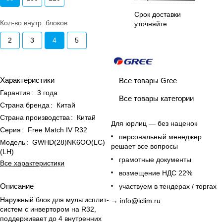
Срок доставки
Кол-во внутр. блоков
уточняйте
2
3
4
5
Характеристики
Все товары Gree
Гарантия
:
3 года
Все товары категории
Страна бренда
:
Китай
Страна производства
:
Китай
Для юрлиц — без наценок
Серия
:
Free Match IV R32
персональный менеджер
Модель
:
GWHD(28)NK6OO(LC)
решает все вопросы
(LH)
грамотные документы
Все характеристики
возмещение НДС 22%
Описание
участвуем в тендерах / торгах
Наружный блок для мультисплит-
→
info@iclim.ru
систем с инвертором на R32,
поддерживает до 4 внутренних