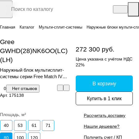
Главная
Каталог
Мульти-сплит-системы
Наружные блоки мульти-сп
Gree
272 300 руб.
GWHD(28)NK6OO(LC)
(LH)
Цена указана с учётом НДС
22%
Наружный блок мультисплит-
системы серии Free Match IV
R32
В корзину
0
Нет отзывов
Арт.
175138
Купить в 1 клик
Площадь, м²
Рассчитать доставку
40
53
61
71
Нашли дешевле?
Получить счет / КП
80
100
120