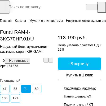
Главная
Каталог
Мульти-сплит-системы
Наружные блоки мульти-сп
Funai RAM-I-
113 190 руб.
3KG70HP.01/U
Цена указана с учётом НДС
Наружный блок мультисплит-
22%
системы, серия KIRIGAMI
0
Нет отзывов
В корзину
Арт.
181578
Купить в 1 клик
Площадь, м²
Рассчитать доставку
41
53
71
80
Нашли дешевле?
106
121
Получить счет / КП