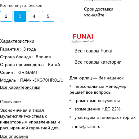
Кол-во внутр. блоков
Срок доставки
уточняйте
2
3
4
5
Характеристики
Гарантия
:
3 года
Все товары Funai
Страна бренда
:
Япония
Все товары категории
Страна производства
:
Китай
Серия
:
KIRIGAMI
Для юрлиц — без наценок
Модель
:
RAM-I-3KG70HP.01/U
персональный менеджер
Все характеристики
решает все вопросы
грамотные документы
Описание
возмещение НДС 22%
Экономичная и тихая
мультисплит-система с
участвуем в тендерах / торгах
инверторным управлением и
→
info@iclim.ru
расширенной гарантией для
комфортного микроклимата
Все описание