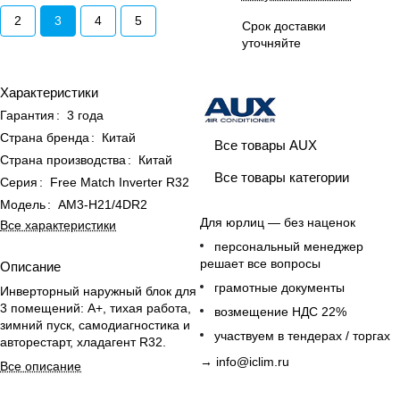
2
3
4
5
Срок доставки
уточняйте
Характеристики
Гарантия
:
3 года
Страна бренда
:
Китай
Все товары AUX
Страна производства
:
Китай
Все товары категории
Серия
:
Free Match Inverter R32
Модель
:
AM3-H21/4DR2
Для юрлиц — без наценок
Все характеристики
персональный менеджер
решает все вопросы
Описание
грамотные документы
Инверторный наружный блок для
3 помещений: A+, тихая работа,
возмещение НДС 22%
зимний пуск, самодиагностика и
участвуем в тендерах / торгах
авторестарт, хладагент R32.
→
info@iclim.ru
Все описание