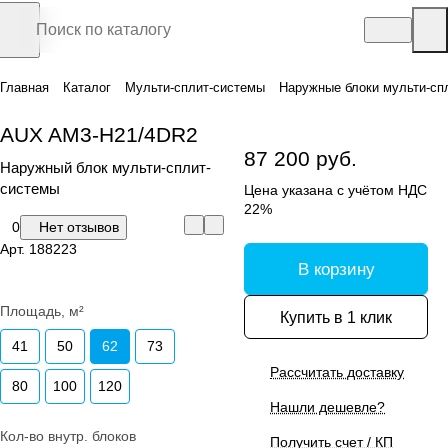
Главная
Каталог
Мульти-сплит-системы
Наружные блоки мульти-сп
AUX AM3-H21/4DR2
87 200 руб.
Наружный блок мульти-сплит-
системы
Цена указана с учётом НДС
22%
0
Нет отзывов
Арт.
188223
В корзину
Площадь, м²
Купить в 1 клик
41
50
62
73
Рассчитать доставку
80
100
120
Нашли дешевле?
Кол-во внутр. блоков
Получить счет / КП