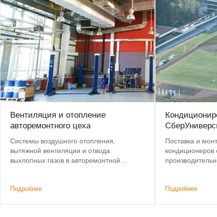
Вентиляция и отопление
Кондиционир
авторемонтного цеха
СберУниверс
Системы воздушного отопления,
Поставка и мон
вытяжной вентиляции и отвода
кондиционеров
выхлопных газов в авторемонтной
производительностью
мастерской
тендере: предл
поставки и сама
Подробнее
Подробнее
оборудование.