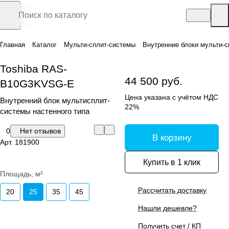
Главная
Каталог
Мульти-сплит-системы
Внутренние блоки мульти-с
Toshiba RAS-
44 500 руб.
B10G3KVSG-E
Цена указана с учётом НДС
Внутренний блок мультисплит-
22%
системы настенного типа
0
Нет отзывов
В корзину
Арт.
181900
Купить в 1 клик
Площадь, м²
Рассчитать доставку
20
25
35
45
Нашли дешевле?
Получить счет / КП