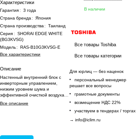
Характеристики
В наличии
Гарантия
:
3 года
Страна бренда
:
Япония
Страна производства
:
Таиланд
Серия
:
SHORAI EDGE WHITE
(BG3KVSG)
Все товары Toshiba
Модель
:
RAS-B10G3KVSG-E
Все характеристики
Все товары категории
Описание
Для юрлиц — без наценок
Настенный внутренний блок с
персональный менеджер
инверторным управлением,
решает все вопросы
низким уровнем шума и
грамотные документы
эффективной очисткой воздуха
для создания комфорта в офисе.
возмещение НДС 22%
Все описание
участвуем в тендерах / торгах
→
info@iclim.ru