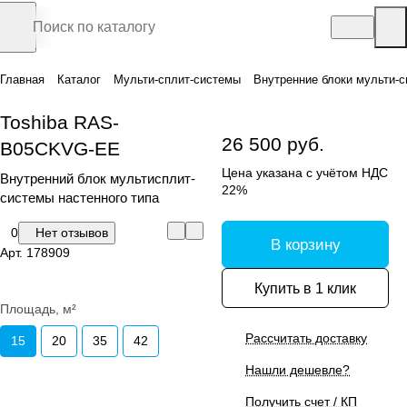
Главная
Каталог
Мульти-сплит-системы
Внутренние блоки мульти-с
Toshiba RAS-
26 500 руб.
B05CKVG-EE
Цена указана с учётом НДС
Внутренний блок мультисплит-
22%
системы настенного типа
0
Нет отзывов
В корзину
Арт.
178909
Купить в 1 клик
Площадь, м²
Рассчитать доставку
15
20
35
42
Нашли дешевле?
Получить счет / КП