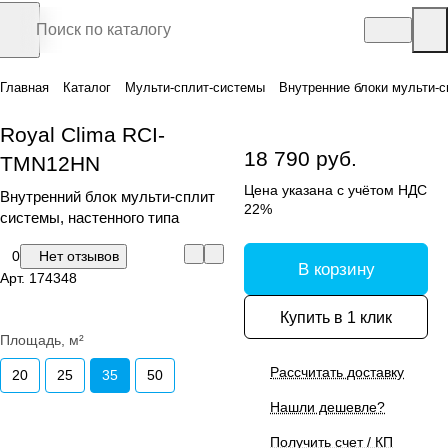
Главная
Каталог
Мульти-сплит-системы
Внутренние блоки мульти-с
Royal Clima RCI-
18 790 руб.
TMN12HN
Цена указана с учётом НДС
Внутренний блок мульти-сплит
22%
системы, настенного типа
0
Нет отзывов
В корзину
Арт.
174348
Купить в 1 клик
Площадь, м²
Рассчитать доставку
20
25
35
50
Нашли дешевле?
Получить счет / КП