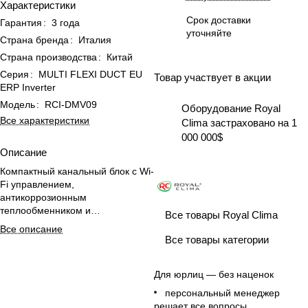
Характеристики
Срок доставки
Гарантия
:
3 года
уточняйте
Страна бренда
:
Италия
Страна производства
:
Китай
Серия
:
MULTI FLEXI DUCT EU
Товар участвует в акции
ERP Inverter
Модель
:
RCI-DMV09
Оборудование Royal
Все характеристики
Clima застраховано на 1
000 000$
Описание
Компактный канальный блок с Wi-
Fi управлением,
антикоррозионным
теплообменником и
Все товары Royal Clima
универсальным монтажом для
Все описание
эффективного климата в офисах.
Все товары категории
Для юрлиц — без наценок
персональный менеджер
решает все вопросы