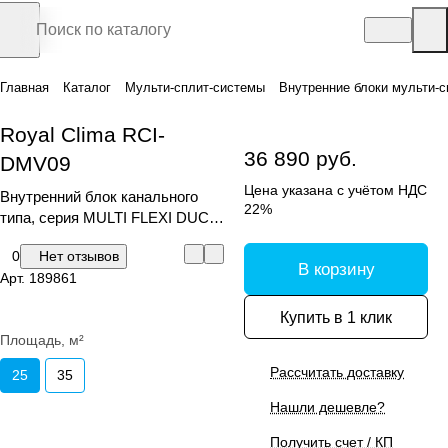
Главная
Каталог
Мульти-сплит-системы
Внутренние блоки мульти-с
Royal Clima RCI-
36 890 руб.
DMV09
Цена указана с учётом НДС
Внутренний блок канального
22%
типа, серия MULTI FLEXI DUCT
EU ERP Inverter
0
Нет отзывов
В корзину
Арт.
189861
Купить в 1 клик
Площадь, м²
Рассчитать доставку
25
35
Нашли дешевле?
Получить счет / КП