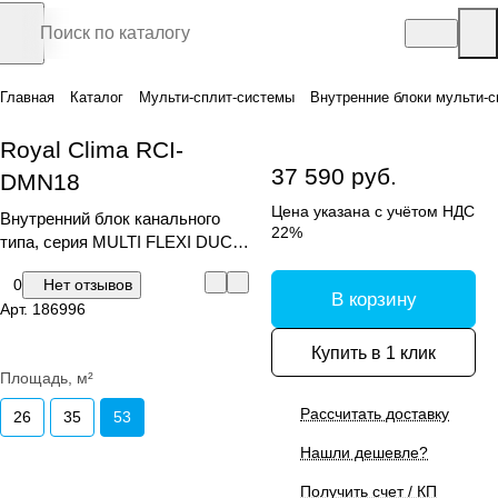
Главная
Каталог
Мульти-сплит-системы
Внутренние блоки мульти-с
Royal Clima RCI-
37 590 руб.
DMN18
Цена указана с учётом НДС
Внутренний блок канального
22%
типа, серия MULTI FLEXI DUCT
EU ERP Inverter
0
Нет отзывов
В корзину
Арт.
186996
Купить в 1 клик
Площадь, м²
Рассчитать доставку
26
35
53
Нашли дешевле?
Получить счет / КП