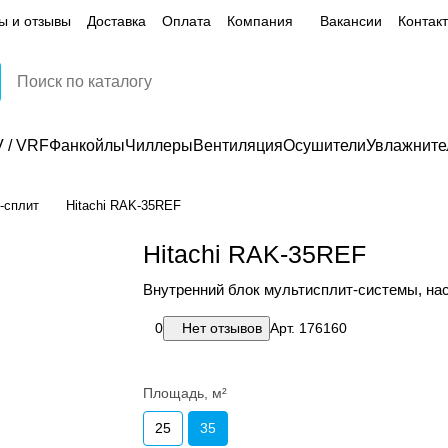
ы и отзывы
Доставка
Оплата
Компания
Вакансии
Контак
 / VRF
Фанкойлы
Чиллеры
Вентиляция
Осушители
Увлажните
-сплит
Hitachi RAK-35REF
Hitachi RAK-35REF
Внутренний блок мультисплит-системы, нас
0
Нет отзывов
Арт.
176160
Площадь, м²
25
35