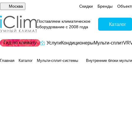
Москва
Скидки
Бренды
Объект
Поставляем климатическое
Каталог
оборудование с 2008 года
Гид по климату
Услуги
Кондиционеры
Мульти-сплит
VRV
Главная
Каталог
Мульти-сплит-системы
Внутренние блоки мульти