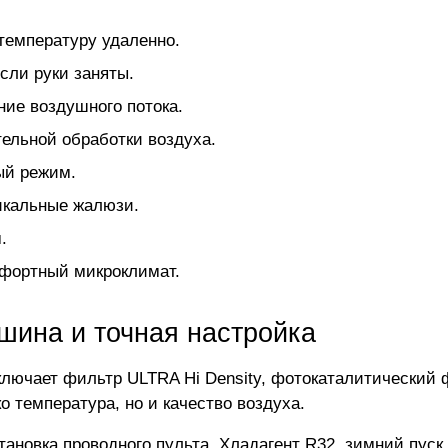
температуру удаленно.
сли руки заняты.
ие воздушного потока.
ельной обработки воздуха.
ый режим.
тикальные жалюзи.
.
мфортный микроклимат.
шина и точная настройка
лючает фильтр ULTRA Hi Density, фотокаталитический фи
о температура, но и качество воздуха.
тановка проводного пульта. Хладагент R32, зимний пус