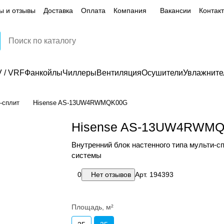
ы и отзывы
Доставка
Оплата
Компания
Вакансии
Контак
 / VRF
Фанкойлы
Чиллеры
Вентиляция
Осушители
Увлажните
-сплит
Hisense AS-13UW4RWMQK00G
Hisense AS-13UW4RWM
Внутренний блок настенного типа мульти-с
системы
0
Нет отзывов
Арт.
194393
Площадь, м²