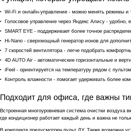
Wi-Fi и онлайн-управление - можно менять режимы и 
Голосовое управление через Яндекс Алису - удобно, е
SMART EYE - поддерживает более точное распределен
Hi-Nano - сверхмощный генератор ионов для дополнит
7 скоростей вентилятора - легче подобрать комфортн
4D AUTO Air - автоматические горизонтальные и вер
iFeel - ориентируется на температуру рядом с пультом
Контроль влажности - помогает удерживать более ко
Подходит для офиса, где важны ти
Встроенная многоуровневая система очистки воздуха вк
где кондиционер работает каждый день и важна не тольк
В комплекте предусмотрен пульт ДУ. Также возможна ус