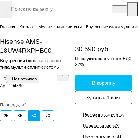
Главная
Каталог
Мульти-сплит-системы
Внутренние блоки мульти-с
Hisense AMS-
30 590 руб.
18UW4RXPHB00
Цена указана с учётом НДС
Внутренний блок настенного
22%
типа мульти-сплит-системы
0
Нет отзывов
В корзину
Арт.
194390
Купить в 1 клик
Площадь, м²
Рассчитать доставку
25
35
50
70
Нашли дешевле?
Получить счет / КП