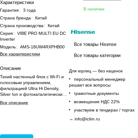
Характеристики
В наличии
Гарантия
:
3 года
Страна бренда
:
Китай
Страна производства
:
Китай
Серия
:
VIBE PRO MULTI EU DC
Inverter
Все товары Hisense
Модель
:
AMS-18UW4RXPHB00
Все характеристики
Все товары категории
Описание
Для юрлиц — без наценок
Тихий настенный блок с Wi-Fi и
персональный менеджер
голосовым управлением,
решает все вопросы
фильтрацией Ultra Hi Density,
грамотные документы
Silver Ion и фотокаталитическим
фильтром для офиса.
возмещение НДС 22%
Все описание
участвуем в тендерах / торгах
→
info@iclim.ru