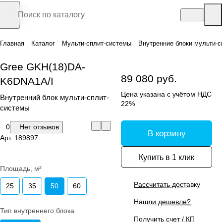
Главная
Каталог
Мульти-сплит-системы
Внутренние блоки мульти-с
Gree GKH(18)DA-
89 080 руб.
K6DNA1A/I
Цена указана с учётом НДС
Внутренний блок мульти-сплит-
22%
системы
0
Нет отзывов
В корзину
Арт.
189897
Купить в 1 клик
Площадь, м²
Рассчитать доставку
25
35
50
60
Нашли дешевле?
Тип внутреннего блока
Получить счет / КП