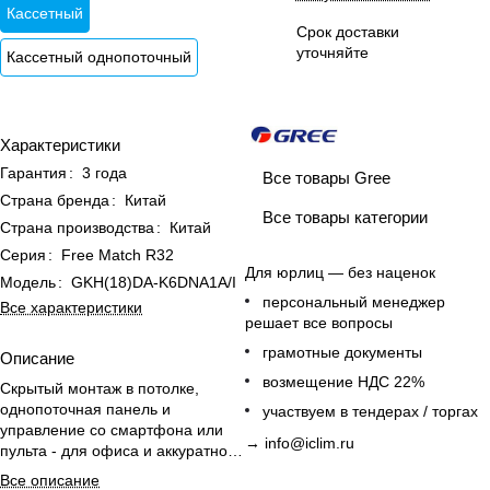
Кассетный
Срок доставки
уточняйте
Кассетный однопоточный
Характеристики
Гарантия
:
3 года
Все товары Gree
Страна бренда
:
Китай
Все товары категории
Страна производства
:
Китай
Серия
:
Free Match R32
Для юрлиц — без наценок
Модель
:
GKH(18)DA-K6DNA1A/I
персональный менеджер
Все характеристики
решает все вопросы
грамотные документы
Описание
возмещение НДС 22%
Скрытый монтаж в потолке,
однопоточная панель и
участвуем в тендерах / торгах
управление со смартфона или
→
info@iclim.ru
пульта - для офиса и аккуратного
интерьера.
Все описание