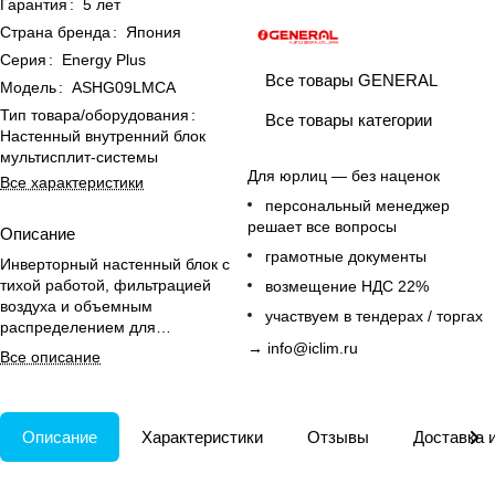
Гарантия
:
5 лет
Страна бренда
:
Япония
Серия
:
Energy Plus
Все товары GENERAL
Модель
:
ASHG09LMCA
Тип товара/оборудования
:
Все товары категории
Настенный внутренний блок
мультисплит-системы
Для юрлиц — без наценок
Все характеристики
персональный менеджер
решает все вопросы
Описание
грамотные документы
Инверторный настенный блок с
тихой работой, фильтрацией
возмещение НДС 22%
воздуха и объемным
участвуем в тендерах / торгах
распределением для
мультисплит-систем в домашнем
→
info@iclim.ru
Все описание
использовании.
Описание
Характеристики
Отзывы
Доставка 