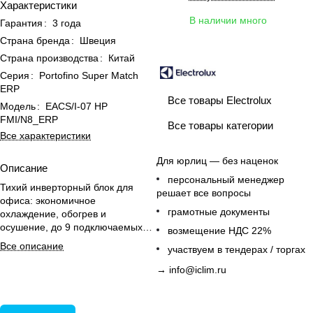
Характеристики
В наличии много
Гарантия
:
3 года
Страна бренда
:
Швеция
Страна производства
:
Китай
Серия
:
Portofino Super Match
ERP
Все товары Electrolux
Модель
:
EACS/I-07 HP
FMI/N8_ERP
Все товары категории
Все характеристики
Для юрлиц — без наценок
Описание
персональный менеджер
Тихий инверторный блок для
решает все вопросы
офиса: экономичное
грамотные документы
охлаждение, обогрев и
осушение, до 9 подключаемых
возмещение НДС 22%
внутренних блоков.
Все описание
участвуем в тендерах / торгах
→
info@iclim.ru