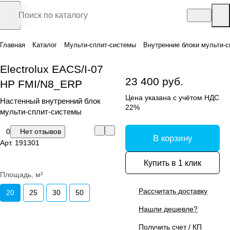
Главная
Каталог
Мульти-сплит-системы
Внутренние блоки мульти-с
Electrolux EACS/I-07
23 400 руб.
HP FMI/N8_ERP
Цена указана с учётом НДС
Настенный внутренний блок
22%
мульти-сплит-системы
0
Нет отзывов
В корзину
Арт.
191301
Купить в 1 клик
Площадь, м²
Рассчитать доставку
20
25
30
50
Нашли дешевле?
Получить счет / КП