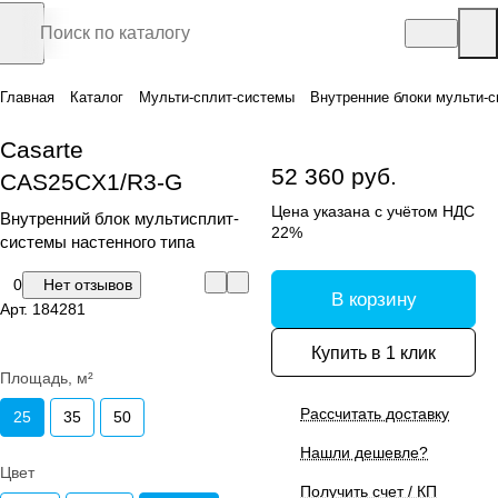
Главная
Каталог
Мульти-сплит-системы
Внутренние блоки мульти-с
Casarte
52 360 руб.
CAS25CX1/R3-G
Цена указана с учётом НДС
Внутренний блок мультисплит-
22%
системы настенного типа
0
Нет отзывов
В корзину
Арт.
184281
Купить в 1 клик
Площадь, м²
Рассчитать доставку
25
35
50
Нашли дешевле?
Цвет
Получить счет / КП