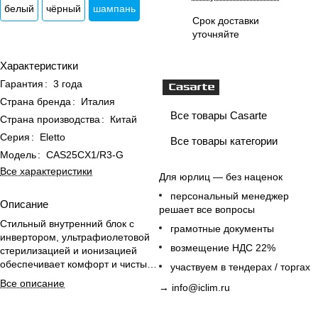
белый
чёрный
шампань
Срок доставки
уточняйте
Характеристики
Гарантия
:
3 года
Страна бренда
:
Италия
Все товары Casarte
Страна производства
:
Китай
Серия
:
Eletto
Все товары категории
Модель
:
CAS25CX1/R3-G
Все характеристики
Для юрлиц — без наценок
персональный менеджер
Описание
решает все вопросы
Стильный внутренний блок с
грамотные документы
инвертором, ультрафиолетовой
возмещение НДС 22%
стерилизацией и ионизацией
обеспечивает комфорт и чистый
участвуем в тендерах / торгах
воздух в офисных помещениях.
Все описание
→
info@iclim.ru