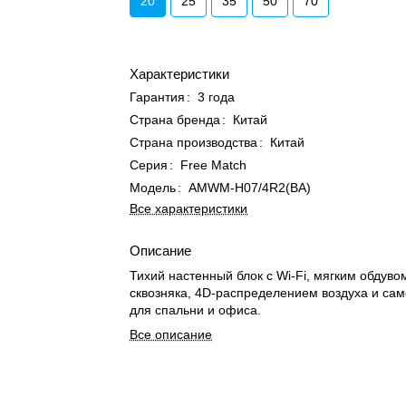
20
25
35
50
70
Характеристики
Гарантия
:
3 года
Страна бренда
:
Китай
Страна производства
:
Китай
Серия
:
Free Match
Модель
:
AMWM-H07/4R2(BA)
Все характеристики
Описание
Тихий настенный блок с Wi-Fi, мягким обдуво
сквозняка, 4D-распределением воздуха и са
для спальни и офиса.
Все описание