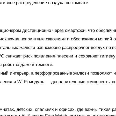
тивное распределение воздуха по комнате.
иционером дистанционно через смартфон, что обеспечи
исключая неприятные сквозняки и обеспечивая мягкий о
онтальных жалюзи равномерно распределяет воздух по 
C снижает риск появления плесени и сохраняет гигиену
стройства даже в темноте.
ный интерьер, а перфорированные жалюзи позволяют и
вления и Wi-Fi модуль — дополнительные компоненты не
натах, детских, спальнях и офисах, где важны тихая р
системами AUX серии Free Match, его можно интегриров