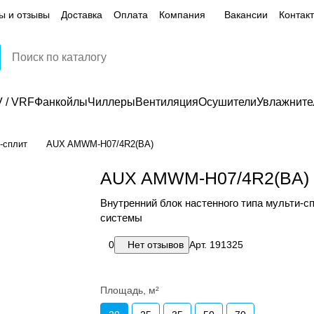
ы и отзывы
Доставка
Оплата
Компания
Вакансии
Контак
 / VRF
Фанкойлы
Чиллеры
Вентиляция
Осушители
Увлажните
-сплит
AUX AMWM-H07/4R2(BA)
AUX AMWM-H07/4R2(BA)
Внутренний блок настенного типа мульти-с
системы
0
Нет отзывов
Арт.
191325
Площадь, м²