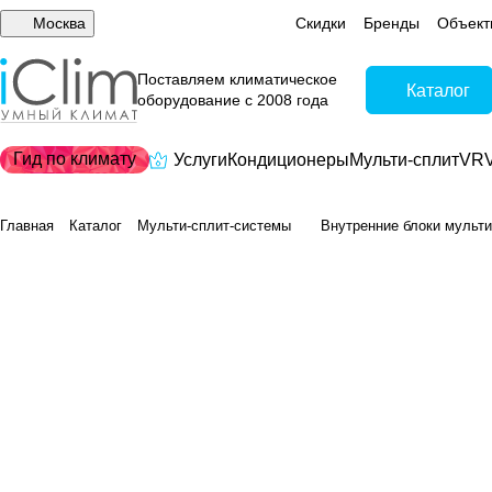
Москва
Скидки
Бренды
Объект
Поставляем климатическое
Каталог
оборудование с 2008 года
Гид по климату
Услуги
Кондиционеры
Мульти-сплит
VRV
Главная
Каталог
Мульти-сплит-системы
Внутренние блоки мульти