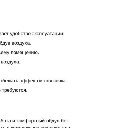
вает удобство эксплуатации.
бдув воздуха.
всему помещению.
 воздуха.
збежать эффектов сквозняка.
 требуются.
абота и комфортный обдув без
ать в комплексное решение для