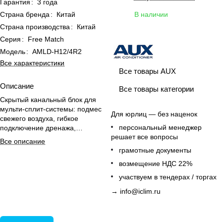
Гарантия
:
3 года
Страна бренда
:
Китай
В наличии
Страна производства
:
Китай
Серия
:
Free Match
Модель
:
AMLD-H12/4R2
Все характеристики
Все товары AUX
Описание
Все товары категории
Скрытый канальный блок для
мульти-сплит-системы: подмес
Для юрлиц — без наценок
свежего воздуха, гибкое
персональный менеджер
подключение дренажа,
решает все вопросы
воздушный фильтр и проводной
Все описание
пульт в комплекте.
грамотные документы
возмещение НДС 22%
участвуем в тендерах / торгах
→
info@iclim.ru