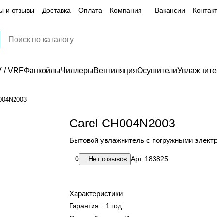
ы и отзывы
Доставка
Оплата
Компания
Вакансии
Контак
 / VRF
Фанкойлы
Чиллеры
Вентиляция
Осушители
Увлажните
004N2003
Carel CH004N2003
Бытовой увлажнитель с погружными элект
0
Нет отзывов
Арт.
183825
Характеристики
Гарантия
:
1 год