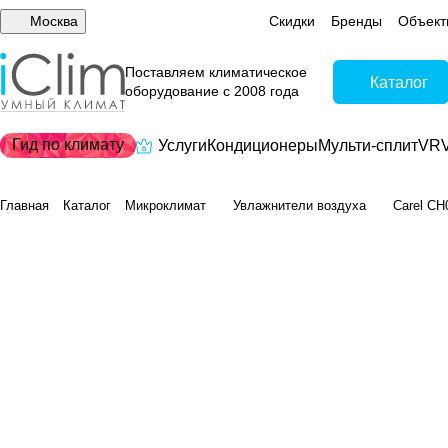
Москва
Скидки
Бренды
Объект
Поставляем климатическое
Каталог
оборудование с 2008 года
Гид по климату
Услуги
Кондиционеры
Мульти-сплит
VRV
Главная
Каталог
Микроклимат
Увлажнители воздуха
Carel CH