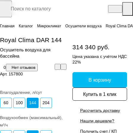
Главная
Каталог
Микроклимат
Осушители воздуха
Royal Clima D
Royal Clima DAR 144
314 340 руб.
Осушитель воздуха для
бассейна
Цена указана с учётом НДС
22%
0
Нет отзывов
Арт.
157800
В корзину
Влагоудаление, л/сут
Купить в 1 клик
60
100
144
204
Рассчитать доставку
Воздухообмен (максимальный),
Нашли дешевле?
м³/ч
Получить счет / КП