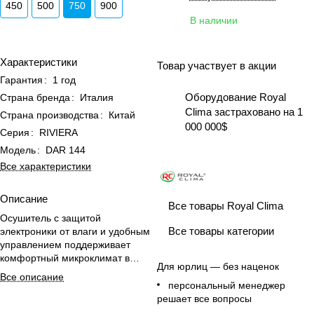
450
500
750
900
В наличии
Характеристики
Товар участвует в акции
Гарантия
:
1 год
Оборудование Royal
Страна бренда
:
Италия
Clima застраховано на 1
Страна производства
:
Китай
000 000$
Серия
:
RIVIERA
Модель
:
DAR 144
Все характеристики
Описание
Все товары Royal Clima
Осушитель с защитой
Все товары категории
электроники от влаги и удобным
управлением поддерживает
комфортный микроклимат в
Для юрлиц — без наценок
бассейнах малого и среднего
Все описание
размера.
персональный менеджер
решает все вопросы