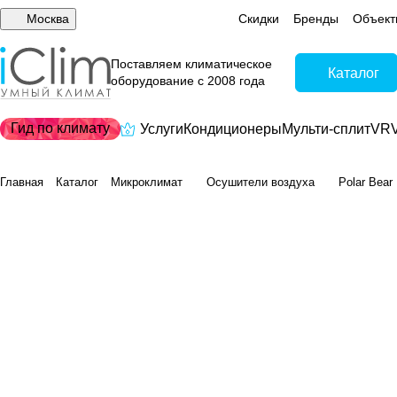
Москва
Скидки
Бренды
Объект
Поставляем климатическое
Каталог
оборудование с 2008 года
Гид по климату
Услуги
Кондиционеры
Мульти-сплит
VRV
Главная
Каталог
Микроклимат
Осушители воздуха
Polar Bear