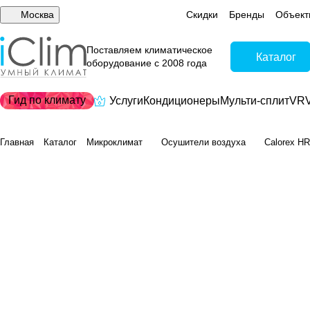
Москва
Скидки
Бренды
Объект
Поставляем климатическое
Каталог
оборудование с 2008 года
Гид по климату
Услуги
Кондиционеры
Мульти-сплит
VRV
Главная
Каталог
Микроклимат
Осушители воздуха
Calorex H