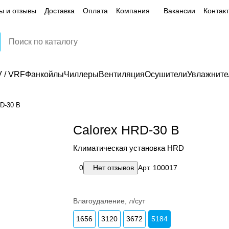
ы и отзывы
Доставка
Оплата
Компания
Вакансии
Контак
 / VRF
Фанкойлы
Чиллеры
Вентиляция
Осушители
Увлажните
RD-30 B
Calorex HRD-30 B
Климатическая установка HRD
0
Нет отзывов
Арт.
100017
Влагоудаление, л/сут
1656
3120
3672
5184