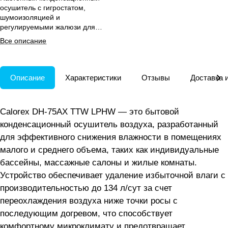
осушитель с гигростатом,
шумоизоляцией и
регулируемыми жалюзи для
бассейнов и небольших
Все описание
помещений.
Описание
Характеристики
Отзывы
Доставка 
Calorex DH-75AX TTW LPHW — это бытовой
конденсационный осушитель воздуха, разработанный
для эффективного снижения влажности в помещениях
малого и среднего объема, таких как индивидуальные
бассейны, массажные салоны и жилые комнаты.
Устройство обеспечивает удаление избыточной влаги с
производительностью до 134 л/сут за счет
переохлаждения воздуха ниже точки росы с
последующим догревом, что способствует
комфортному микроклимату и предотвращает