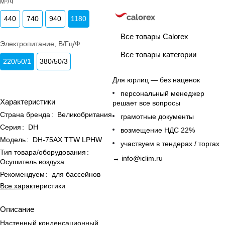
м³/ч
440
740
940
1180
Все товары Calorex
Электропитание, В/Гц/Ф
Все товары категории
220/50/1
380/50/3
Для юрлиц — без наценок
персональный менеджер
Характеристики
решает все вопросы
Страна бренда
:
Великобритания
грамотные документы
Серия
:
DH
возмещение НДС 22%
Модель
:
DH-75AX TTW LPHW
участвуем в тендерах / торгах
Тип товара/оборудования
:
→
info@iclim.ru
Осушитель воздуха
Рекомендуем
:
для бассейнов
Все характеристики
Описание
Настенный конденсационный