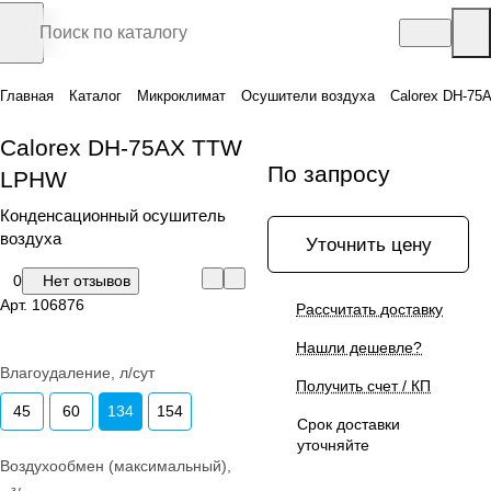
Главная
Каталог
Микроклимат
Осушители воздуха
Calorex DH-7
Calorex DH-75AX TTW
По запросу
LPHW
Конденсационный осушитель
воздуха
Уточнить цену
0
Нет отзывов
Арт.
106876
Рассчитать доставку
Нашли дешевле?
Влагоудаление, л/сут
Получить счет / КП
45
60
134
154
Срок доставки
уточняйте
Воздухообмен (максимальный),