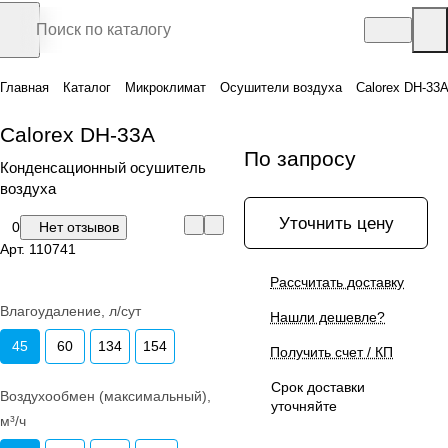
Главная
Каталог
Микроклимат
Осушители воздуха
Calorex DH-33
Calorex DH-33A
По запросу
Конденсационный осушитель
воздуха
Уточнить цену
0
Нет отзывов
Арт.
110741
Рассчитать доставку
Влагоудаление, л/сут
Нашли дешевле?
45
60
134
154
Получить счет / КП
Срок доставки
Воздухообмен (максимальный),
уточняйте
м³/ч