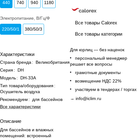
440
740
940
1180
Электропитание, В/Гц/Ф
Все товары Calorex
220/50/1
380/50/3
Все товары категории
Для юрлиц — без наценок
Характеристики
персональный менеджер
Страна бренда
:
Великобритания
решает все вопросы
Серия
:
DH
грамотные документы
Модель
:
DH-33A
возмещение НДС 22%
Тип товара/оборудования
:
участвуем в тендерах / торгах
Осушитель воздуха
→
info@iclim.ru
Рекомендуем
:
для бассейнов
Все характеристики
Описание
Для бассейнов и влажных
помещений: встроенный